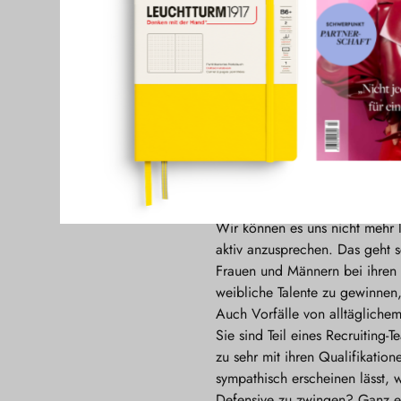
Wir können e
Unternehmen a
2. Aktives Ansprechen
Wir können es uns nicht mehr 
aktiv anzusprechen. Das geht 
Frauen und Männern bei ihren 
weibliche Talente zu gewinnen, 
Auch Vorfälle von alltäglichem
Sie sind Teil eines Recruiting-
zu sehr mit ihren Qualifikatio
sympathisch erscheinen lässt, 
Defensive zu zwingen? Ganz einf