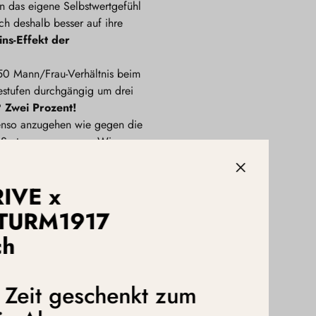
en das eigene Selbstwertgefühl
h deshalb besser auf ihre
ins-Effekt der
/50 Mann/Frau-Verhältnis beim
iestufen durchgängig um drei
?
Zwei Prozent!
ebenso anzugehen wie gegen die
e System anzupassen. Wir
 bewegen, endlich ihren
n-Strategie“ aufhören.
RIVE x
TURM1917
unser Wissen und unsere
ch
n zum dritten Mal von einem
ter wird verstehen, dass er
n heben wir stets die Kompetenz
e Zeit geschenkt zum
ort eine andere Frau.