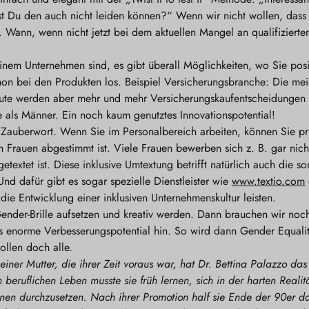
t Du den auch nicht leiden können?“ Wenn wir nicht wollen, dass e
Wann, wenn nicht jetzt bei dem aktuellen Mangel an qualifizierten
einem Unternehmen sind, es gibt überall Möglichkeiten, wo Sie pos
on bei den Produkten los. Beispiel Versicherungsbranche: Die meis
ute werden aber mehr und mehr Versicherungskaufentscheidungen 
 als Männer. Ein noch kaum genutztes Innovationspotential!
Zauberwort. Wenn Sie im Personalbereich arbeiten, können Sie prü
n Frauen abgestimmt ist. Viele Frauen bewerben sich z. B. gar nich
etextet ist. Diese inklusive Umtextung betrifft natürlich auch die so
d dafür gibt es sogar spezielle Dienstleister wie
www.textio.com
die Entwicklung einer inklusiven Unternehmenskultur leisten.
ender-Brille aufsetzen und kreativ werden. Dann brauchen wir noc
 enorme Verbesserungspotential hin. So wird dann Gender Equality
ollen doch alle.
 einer Mutter, die ihrer Zeit voraus war, hat Dr. Bettina Palazzo d
 beruflichen Leben musste sie früh lernen, sich in der harten Realit
onen durchzusetzen. Nach ihrer Promotion half sie Ende der 90er d