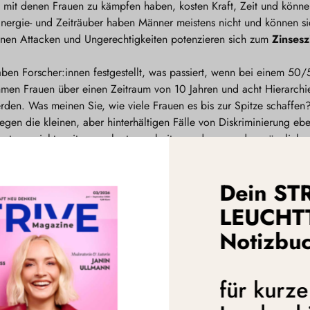
, mit denen Frauen zu kämpfen haben, kosten Kraft, Zeit und könn
nergie- und Zeiträuber haben Männer meistens nicht und können sic
einen Attacken und Ungerechtigkeiten potenzieren sich zum
Zinsesz
aben Forscher:innen festgestellt, was passiert, wenn bei einem 50
nehmen Frauen über einen Zeitraum von 10 Jahren und acht Hierarch
rden. Was meinen Sie, wie viele Frauen es bis zur Spitze schaffen
gegen die kleinen, aber hinterhältigen Fälle von Diskriminierung 
gt uns nicht weiter, nur hart zu arbeiten und uns an das männlich
iche Penetranz entwickeln, um Männer und Organisationen dazu zu
l zu leisten! Deshalb müssen wir dringend mit der „Braven-Mädche
Dein ST
ore nice girl"-Strategie besteht aus drei Elementen:
LEUCHT
el, viel mehr gegenseitig unterstützen und verbünden, indem wir 
Notizbu
eitig fördern und füreinander eintreten. Wenn z. B. meine Kollegi
d, dann sage ich laut und langsam „Peter, Gabi spricht noch!“. Pe
 sich wieder auf ihre brillanten Ideen konzentrieren. In Gespräche
für kurz
n wir ein Jobangebot oder ein Projekt ablehnen, empfehlen wir sof