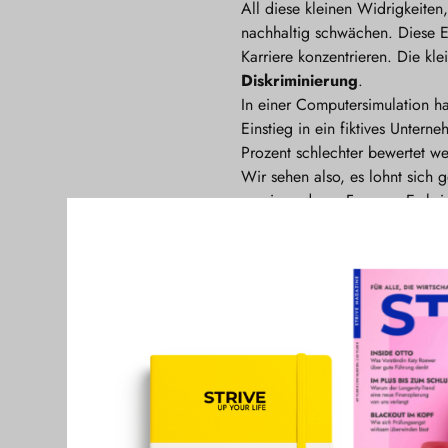
All diese kleinen Widrigkeiten
nachhaltig schwächen. Diese E
Karriere konzentrieren. Die kl
Diskriminierung
.
In einer Computersimulation h
Einstieg in ein fiktives Unter
Prozent schlechter bewertet we
Wir sehen also, es lohnt sich 
gravierenderen Formen. Es brin
müssen sehr viel mehr freundl
Beitrag zu einem echten Wande
Wie machen wir das? Die "No m
1. Allyship
Wir Frauen müssen uns noch vi
Erfahrungen teilen, uns gegens
Kollegen rüde unterbrochen wir
jetzt Pause hat, und Gabi kann
anderer Frauen hervor und wen