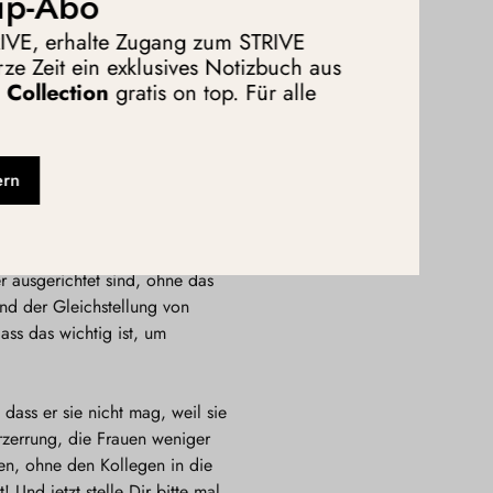
ip-Abo
TRIVE, erhalte Zugang zum STRIVE
ze Zeit ein exklusives Notizbuch aus
Collection
gratis on top. Für alle
unehmen, dass
 anzusprechen.
ern
 ausgerichtet sind, ohne das
nd der Gleichstellung von
ss das wichtig ist, um
 dass er sie nicht mag, weil sie
rzerrung, die Frauen weniger
en, ohne den Kollegen in die
 Und jetzt stelle Dir bitte mal