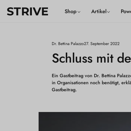
m
S
Shop
Artikel
Pow
alt
T
R
I
Dr. Bettina Palazzo
27. September 2022
V
Schluss mit d
E
M
Ein Gastbeitrag von Dr. Bettina Palazz
a
in Organisationen noch benötigt, erk
g
Gastbeitrag.
a
z
i
n