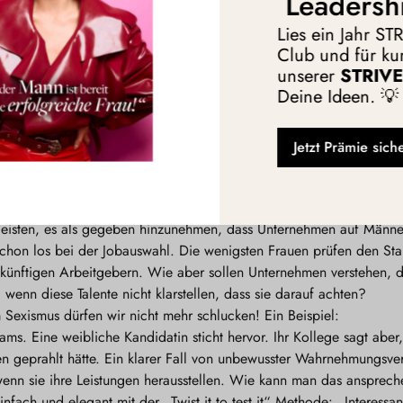
Leadersh
Lies ein Jahr S
Club und für kur
unserer
STRIVE 
s uns nicht mehr leisten, es als gegeben hinz
Deine Ideen. 💡
uf Männer ausgerichtet sind, ohne das aktiv
Jetzt Prämie sich
leisten, es als gegeben hinzunehmen, dass Unternehmen auf Männer
schon los bei der Jobauswahl. Die wenigsten Frauen prüfen den Sta
künftigen Arbeitgebern. Wie aber sollen Unternehmen verstehen, da
wenn diese Talente nicht klarstellen, dass sie darauf achten?
 Sexismus dürfen wir nicht mehr schlucken! Ein Beispiel:
Teams. Eine weibliche Kandidatin sticht hervor. Ihr Kollege sagt aber,
nen geprahlt hätte. Ein klarer Fall von unbewusster Wahrnehmungsve
wenn sie ihre Leistungen herausstellen. Wie kann man das ansprech
ach und elegant mit der „Twist it to test it“ Methode: „Interessant!