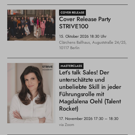
COVER RELEASE
Cover Release Party
STRIVE100
15. Oktober 2026
18:30 Uhr
Clärchens Ballhaus, Auguststraße 24/25,
10117 Berlin
MASTERCLASS
Let’s talk Sales! Der
unterschätzte und
unbeliebte Skill in jeder
Führungsrolle mit
Magdalena Oehl (Talent
Rocket)
17. November 2026
17:30 – 18:30
via Zoom