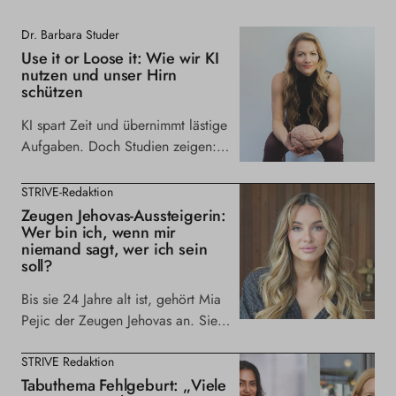
Dr. Barbara Studer
Use it or Loose it: Wie wir KI
nutzen und unser Hirn
schützen
KI spart Zeit und übernimmt lästige
Aufgaben. Doch Studien zeigen:
Wer sein Gehirn zu wenig nutzt,
baut ab. Hier erkl...
STRIVE-Redaktion
Zeugen Jehovas-Aussteigerin:
Wer bin ich, wenn mir
niemand sagt, wer ich sein
soll?
Bis sie 24 Jahre alt ist, gehört Mia
Pejic der Zeugen Jehovas an. Sie
erlebt Gewalt, wird systematisch
kleingehalten ...
STRIVE Redaktion
Tabuthema Fehlgeburt: „Viele