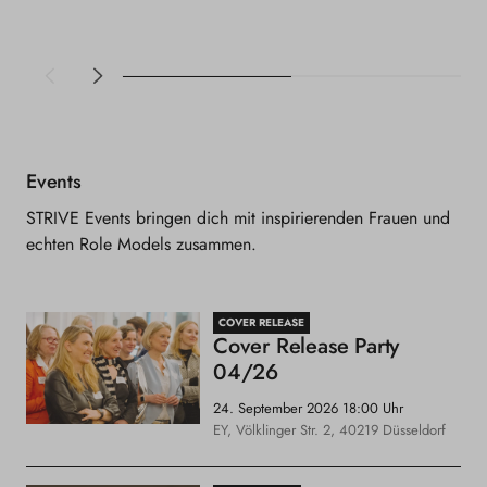
e
r
h
o
u
s
e
Events
STRIVE Events bringen dich mit inspirierenden Frauen und
echten Role Models zusammen.
COVER RELEASE
Cover Release Party
04/26
24. September 2026
18:00 Uhr
EY, Völklinger Str. 2, 40219 Düsseldorf