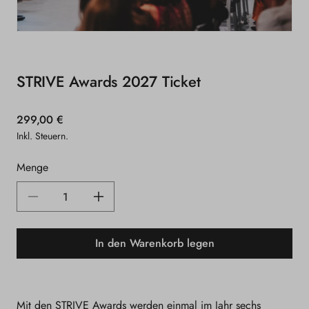
Medien
1
in
Modal
STRIVE Awards 2027 Ticket
öffnen
Normaler
299,00 €
Preis
Inkl. Steuern.
Menge
Verringere
Erhöhe
die
die
In den Warenkorb legen
Menge
Menge
für
für
STRIVE
STRIVE
Mit den STRIVE Awards werden einmal im Jahr sechs