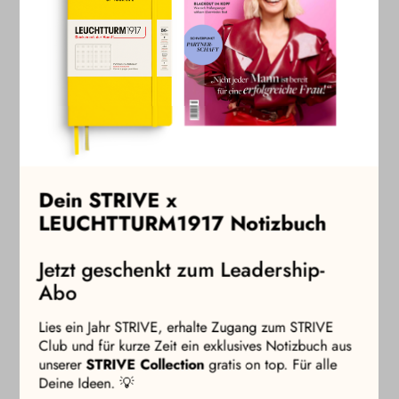
Sponsoring & Kooperationen
Du bist an einem Sponsoring oder einer
Kooperationspartnerschaft mit STRIVE interessiert? Dann
sende uns einfach eine E-Mail an: events@strive-
magazine.de und erhalte von uns weitere Informationen.
Dein STRIVE x
LEUCHTTURM1917 Notizbuch
10
MASTERCLASSES
Jetzt geschenkt zum Leadership-
INKLUSIVE
Abo
Lies ein Jahr STRIVE, erhalte Zugang zum STRIVE
Club und für kurze Zeit ein exklusives Notizbuch aus
unserer
STRIVE Collection
gratis on top. Für alle
Deine Ideen. 💡