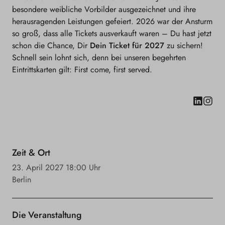
Awards
Awards
besondere weibliche Vorbilder ausgezeichnet und ihre
herausragenden Leistungen gefeiert. 2026 war der Ansturm
2027
2027
so groß, dass alle Tickets ausverkauft waren – Du hast jetzt
Ticket
Ticket
schon die Chance, Dir
Dein Ticket für 2027
zu sichern!
Schnell sein lohnt sich, denn bei unseren begehrten
Eintrittskarten gilt: First come, first served.
Ins
Zeit & Ort
23. April 2027
18:00 Uhr
Berlin
Die Veranstaltung