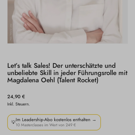
Medien
1
in
Modal
Let’s talk Sales! Der unterschätzte und
öffnen
unbeliebte Skill in jeder Führungsrolle mit
Magdalena Oehl (Talent Rocket)
Normaler
24,90 €
Preis
Inkl. Steuern.
Im Leadership-Abo kostenlos enthalten →
💡
10 Masterclasses im Wert von 249 €