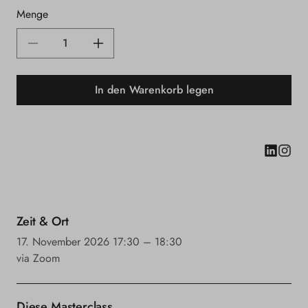
Menge
Verringere
Erhöhe
die
die
In den Warenkorb legen
Menge
Menge
für
für
Let’s
Let’s
Ins
talk
talk
Sales!
Sales!
Der
Der
Zeit & Ort
unterschätzte
unterschätzte
17. November 2026
17:30 – 18:30
und
und
via Zoom
unbeliebte
unbeliebte
Skill
Skill
Diese Masterclass