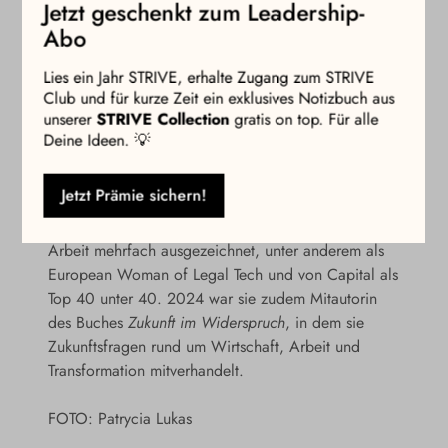
Jetzt geschenkt zum Leadership-
Jurist:innen und juristisches Fachpersonal. Mit
Abo
TalentRocket hat sie ein erfolgreiches Unternehmen
aufgebaut, das die juristische Arbeitswelt nachhaltig
Lies ein Jahr STRIVE, erhalte Zugang zum STRIVE
verändert hat und heute als prägende Schnittstelle
Club und für kurze Zeit ein exklusives Notizbuch aus
zwischen Recruiting, Employer Branding und Legal
unserer
STRIVE Collection
gratis on top. Für alle
Tech gilt.
Deine Ideen. 💡
Seit Jahren prägt sie zudem sichtbar die deutsche
Jetzt Prämie sichern!
Startup-Szene. Sie ist im Startup Verband aktiv, tritt
regelmäßig als Speakerin auf und wurde für ihre
Arbeit mehrfach ausgezeichnet, unter anderem als
European Woman of Legal Tech und von Capital als
Top 40 unter 40. 2024 war sie zudem Mitautorin
des Buches
Zukunft im Widerspruch
, in dem sie
Zukunftsfragen rund um Wirtschaft, Arbeit und
Transformation mitverhandelt.
FOTO: Patrycia Lukas