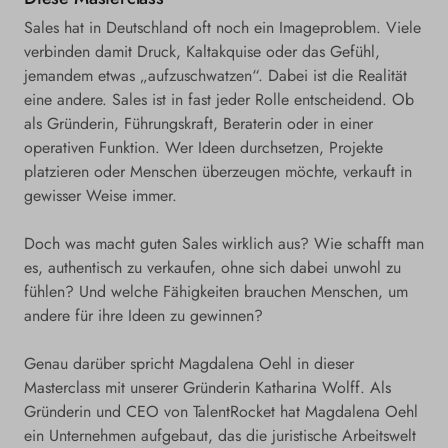
in
in
Sales hat in Deutschland oft noch ein Imageproblem. Viele
verbinden damit Druck, Kaltakquise oder das Gefühl,
jeder
jeder
jemandem etwas „aufzuschwatzen“. Dabei ist die Realität
Führungsrolle
Führungsrolle
eine andere. Sales ist in fast jeder Rolle entscheidend. Ob
mit
mit
als Gründerin, Führungskraft, Beraterin oder in einer
operativen Funktion. Wer Ideen durchsetzen, Projekte
Magdalena
Magdalena
platzieren oder Menschen überzeugen möchte, verkauft in
Oehl
Oehl
gewisser Weise immer.
(Talent
(Talent
Doch was macht guten Sales wirklich aus? Wie schafft man
Rocket)
Rocket)
es, authentisch zu verkaufen, ohne sich dabei unwohl zu
fühlen? Und welche Fähigkeiten brauchen Menschen, um
andere für ihre Ideen zu gewinnen?
Genau darüber spricht Magdalena Oehl in dieser
Masterclass mit unserer Gründerin Katharina Wolff. Als
Gründerin und CEO von TalentRocket hat Magdalena Oehl
ein Unternehmen aufgebaut, das die juristische Arbeitswelt