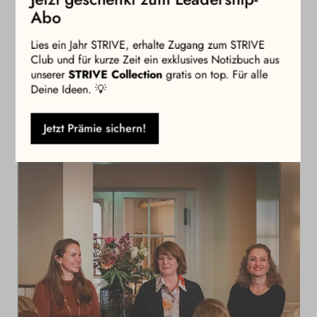
Abonnement Informationen
Abo
Lies ein Jahr STRIVE, erhalte Zugang zum STRIVE
Ins
Club und für kurze Zeit ein exklusives Notizbuch aus
unserer
STRIVE Collection
gratis on top. Für alle
Deine Ideen. 💡
Mehr STRIVE
Jetzt Prämie sichern!