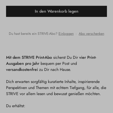
die
die
In den Warenkorb legen
Menge
Menge
für
für
Print-
Print-
Du hast bereits ein STRIVE-Abo?
Einloggen
·
Abo verschenken
Abo
Abo
Mit dem STRIVE Print-Abo
sicherst Du Dir
vier Print-
Ausgaben pro Jahr
bequem per Post und
versandkostenfrei
zu Dir nach Hause.
Dich erwarten sorgfältig kuratierte Inhalte, inspirierende
Perspektiven und Themen mit echtem Tiefgang, für alle, die
STRIVE vor allem lesen und bewusst genießen möchten.
Du erhältst: