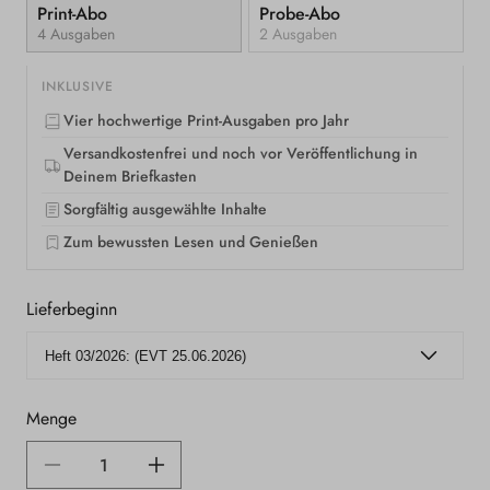
Print-Abo
Probe-Abo
4 Ausgaben
2 Ausgaben
INKLUSIVE
Vier hochwertige Print-Ausgaben pro Jahr
Versandkostenfrei und noch vor Veröffentlichung in
Deinem Briefkasten
Sorgfältig ausgewählte Inhalte
Zum bewussten Lesen und Genießen
Lieferbeginn
Menge
Verringere
Erhöhe