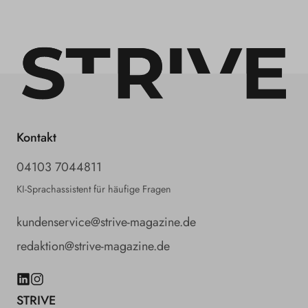
o
u
s
e
Kontakt
04103 7044811
KI-Sprachassistent für häufige Fragen
kundenservice@strive-magazine.de
redaktion@strive-magazine.de
LinkedIn
Instagram
STRIVE