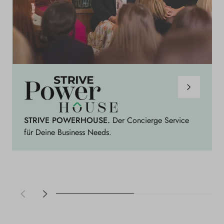
S
t
r
i
STRIVE POWERHOUSE.
Der Concierge Service
v
für Deine Business Needs.
e
P
o
w
e
r
h