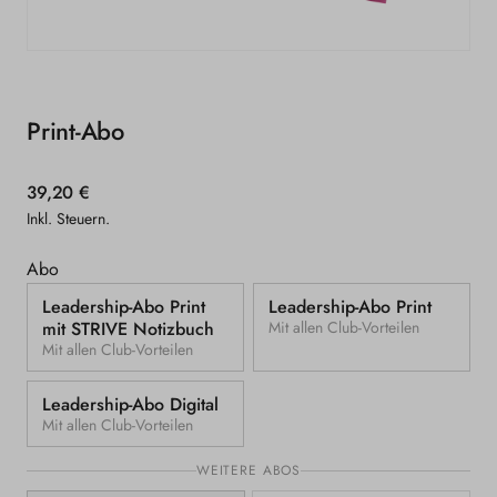
Medien
1
in
Modal
Print-Abo
öffnen
Normaler
39,20 €
Preis
Inkl. Steuern.
Abo
Leadership-Abo Print
Leadership-Abo Print
mit STRIVE Notizbuch
Mit allen Club-Vorteilen
Mit allen Club-Vorteilen
Leadership-Abo Digital
Mit allen Club-Vorteilen
WEITERE ABOS