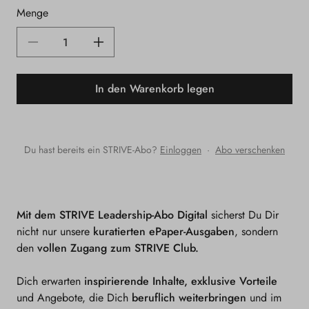
Menge
Verringere
Erhöhe
die
die
In den Warenkorb legen
Menge
Menge
für
für
Leadership-
Leadership-
Du hast bereits ein STRIVE-Abo?
Einloggen
·
Abo verschenken
Abo
Abo
Digital
Digital
Mit dem STRIVE Leadership-Abo Digital
sicherst Du Dir
nicht nur unsere
kuratierten ePaper-Ausgaben
, sondern
den
vollen Zugang zum STRIVE Club.
Dich erwarten
inspirierende Inhalte, exklusive Vorteile
und Angebote, die Dich
beruflich weiterbringen
und im