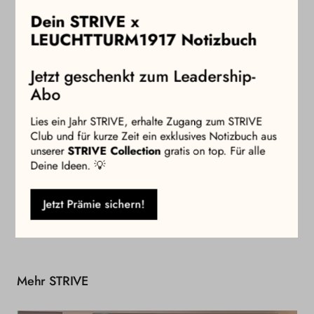
Zum Beispiel auf Event-Tickets, Workshops oder den STRIVE
Dein STRIVE x
Career Planner.
LEUCHTTURM1917 Notizbuch
Besondere Club Benefits bei ausgewählten Partnerbrands
Freue Dich auf exklusive Vorteile und attraktive Rabatte.
Jetzt geschenkt zum Leadership-
Abo
Veröffentlichungsdaten
Lies ein Jahr STRIVE, erhalte Zugang zum STRIVE
Club und für kurze Zeit ein exklusives Notizbuch aus
unserer
STRIVE Collection
gratis on top. Für alle
Abonnement Informationen
Deine Ideen. 💡
Jetzt Prämie sichern!
Ins
Mehr STRIVE