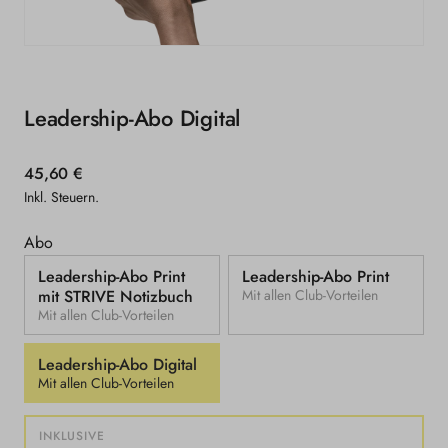
Medien
1
in
Modal
Leadership-Abo Digital
öffnen
Normaler
45,60 €
Preis
Inkl. Steuern.
Abo
Leadership-Abo Print
Leadership-Abo Print
mit STRIVE Notizbuch
Mit allen Club-Vorteilen
Mit allen Club-Vorteilen
Leadership-Abo Digital
Mit allen Club-Vorteilen
INKLUSIVE