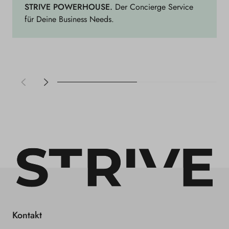
i
STRIVE POWERHOUSE.
Der Concierge Service
v
für Deine Business Needs.
e
P
o
w
e
r
h
o
u
s
e
Kontakt