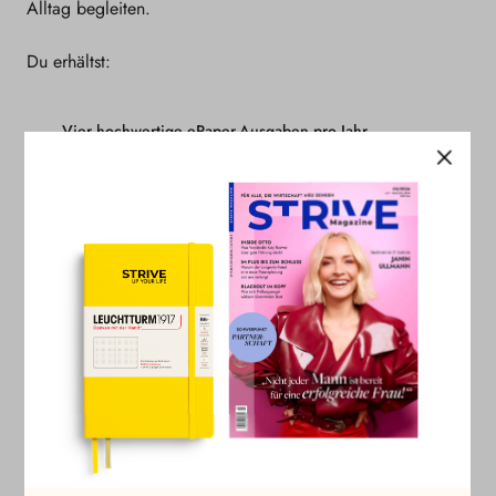
Alltag begleiten.
Du erhältst:
Vier hochwertige ePaper-Ausgaben pro Jahr
Sorgfältig kuratiert, inspirierend und mit echtem Tiefgang.
Zugang zu STRIVE+
Nutze unsere Premium-Artikel und erweitere Deine Inhalte
über das Magazin hinaus.
Das ePaper jeder neuen Ausgabe als Download
Lade Dir jede neue Ausgabe bequem herunter und lies
STRIVE flexibel, wann und wo Du möchtest.
Kostenloser Zugang zu unseren Masterclasses
Mit wertvollen Impulsen für Karriere, Leadership und
persönliche Weiterentwicklung.
Exklusive Vergünstigungen auf STRIVE Produkte und
Events