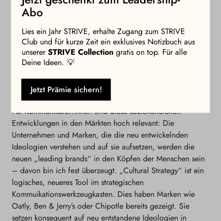
individuelle“ Individualisierung innerhalb von selbst
Abo
gewählten (Werte-)Gemeinschaften. Die alten Insignien des
Super-Individualismus weichen zunehmend dem Wunsch
Lies ein Jahr STRIVE, erhalte Zugang zum STRIVE
nach Verbundenheit, Zugehörigkeit und sozialer Resonanz.
Club und für kurze Zeit ein exklusives Notizbuch aus
Dabei wächst nicht nur das Bewusstsein für Beziehungen zu
unserer
STRIVE Collection
gratis on top. Für alle
Deine Ideen. 💡
anderen Menschen, sondern auch zur Natur und den
Dingen, die uns umgeben. Der aktuelle Krieg wirkt hier wie
ein weiterer Katalysator, macht uns das Zukunftsinstitut
Jetzt Prämie sichern!
Hoffnung.
Für Kommunikator:innen sind diese soziokulturellen
Entwicklungen in den Märkten hoch relevant: Die
Unternehmen und Marken, die die neu entwickelnden
Ideologien verstehen und auf sie aufsetzen, werden die
neuen „leading brands“ in den Köpfen der Menschen sein
– davon bin ich fest überzeugt. „Cultural Strategy“ ist ein
logisches, neueres Tool im strategischen
Kommuikationswerkzeugkasten. Dies haben Marken wie
Oatly, Ben & Jerry’s oder Chipotle bereits gezeigt. Sie
setzen konsequent auf neu entstandene Ideologien in