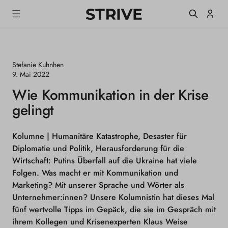
m
S
Einlogge
T
alt
R
I
V
E
Stefanie Kuhnhen
M
a
9. Mai 2022
g
Wie Kommunikation in der Krise
a
z
gelingt
i
n
e
Kolumne |
Humanitäre Katastrophe, Desaster für
Diplomatie und Politik, Herausforderung für die
Wirtschaft: Putins Überfall auf die Ukraine hat viele
Folgen. Was macht er mit Kommunikation und
Marketing? Mit unserer Sprache und Wörter als
Unternehmer:innen? Unsere Kolumnistin hat dieses Mal
fünf wertvolle Tipps im Gepäck, die sie im Gespräch mit
ihrem Kollegen und Krisenexperten Klaus Weise