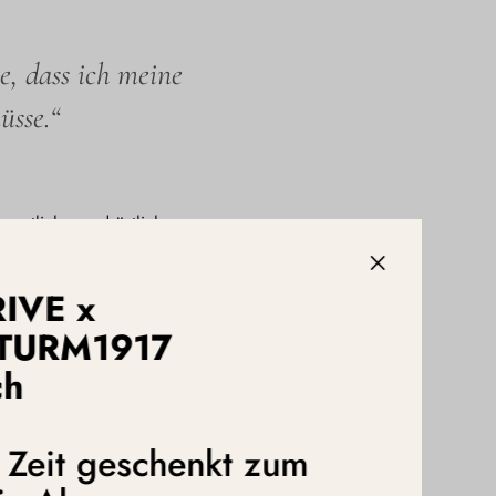
e, dass ich meine
üsse.“
westlicher und östlicher
logen mein eigenes Programm
be ich die Ernährung.
RIVE x
mein Wissen doch weitergeben
t, wo ich damit wirklich etwas
TURM1917
ch
ten zu verwirklichen. Die
en wir in den ersten 1000
sen wir das schon Babys
e Zeit geschenkt zum
ls gut für Kinder. Das war mein