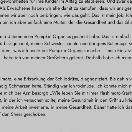
sgewohnheiten für ihre Kinder im Alltag zu etablieren. Und zwar d
. Als Erwachsene haben wir alle damit zu kämpfen, dass wir uns ge
nen wir aber noch beibringen, wie das geht. Das ist mein Job. Ich 
h bin ich aber einfach eine Mutter, der die Gesundheit und das Glü
ein Unternehmen Pumpkin Organics genannt habe. Das ist einfach 
rbis) genannt, meine Schwester nannten sie übrigens Buttercup. Kü
on dem, was ich heute bei Pumpkin Organics mache – mein Einsatz
– habe ich von meinen Großeltern gelernt. Deshalb habe ich mein
oto, eine Erkrankung der Schilddrüse, diagnostiziert. Bis dahin ve
ndig Schmerzen hatte. Ständig war ich todmüde, ich konnte mich n
gte mich der Arzt besorgt: „Wie leben Sie mit Ihrer Hashimoto-Krankh
, in der ich versuchen sollte, meine Gesundheit in den Griff zu kri
in meine Arbeit investierte, in meine Gesundheit. Bisher hatte ich d
f den Stress geschoben.