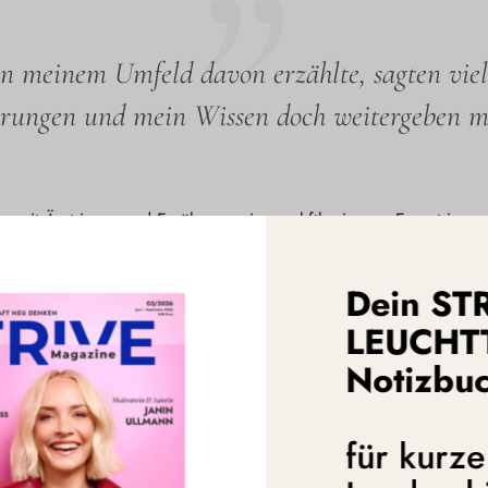
in meinem Umfeld davon erzählte, sagten viel
rungen und mein Wissen doch weitergeben m
mit Ärzt:innen und Ernährungswissenschftler:innen - Expert:innen 
n. Im Grunde habe ich zusammen mit einem der besten Endokrino
ieder in den Griff zu bekommen. Früher liebte ich Essen, jetzt lie
Dein ST
ld davon erzählte, sagten viele, dass ich meine Erfahrungen und 
geworden, dass ich das tatsächlich gerne tun würde – aber nur dor
LEUCHT
Notizbu
r Erwachsenen uns damit schwer tun, unsere guten Ernährungsabsich
 Jahre antrainiert haben, sind zu stark. Wie wir uns ernähren, lern
r also wollen, dass sich Erwachsene später gesund ernähren, müs
für kurz
ktregalen stehen und als gesund gelten, sind leider alles andere a