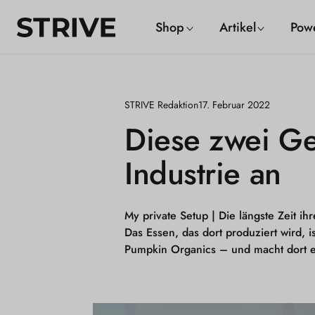
m
S
Shop
Artikel
Pow
alt
T
R
I
STRIVE Redaktion
17. Februar 2022
V
Diese zwei Ge
E
Industrie an
M
a
g
My private Setup |
Die längste Zeit ih
Das Essen, das dort produziert wird, 
a
Pumpkin Organics – und macht dort ei
z
i
n