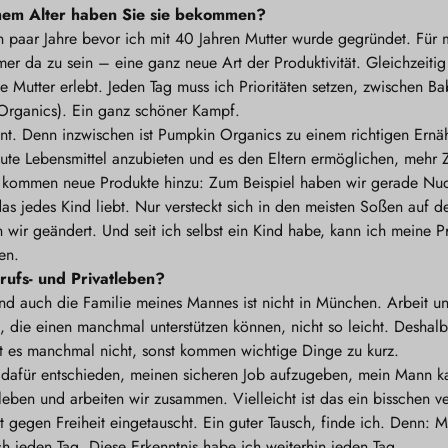
hem Alter haben Sie sie bekommen?
paar Jahre bevor ich mit 40 Jahren Mutter wurde gegründet. Für mic
mer da zu sein – eine ganz neue Art der Produktivität. Gleichzeitig
ige Mutter erlebt. Jeden Tag muss ich Prioritäten setzen, zwischen 
rganics). Ein ganz schöner Kampf.
nt. Denn inzwischen ist Pumpkin Organics zu einem richtigen Ernäh
te Lebensmittel anzubieten und es den Eltern ermöglichen, mehr Ze
 kommen neue Produkte hinzu: Zum Beispiel haben wir gerade Nud
 das jedes Kind liebt. Nur versteckt sich in den meisten Soßen au
wir geändert. Und seit ich selbst ein Kind habe, kann ich meine P
en.
rufs- und Privatleben?
Und auch die Familie meines Mannes ist nicht in München. Arbeit u
 die einen manchmal unterstützen können, nicht so leicht. Deshalb
ht es manchmal nicht, sonst kommen wichtige Dinge zu kurz.
 dafür entschieden, meinen sicheren Job aufzugeben, mein Mann ka
eben und arbeiten wir zusammen. Vielleicht ist das ein bisschen ver
 gegen Freiheit eingetauscht. Ein guter Tausch, finde ich. Denn: 
ch jeden Tag. Diese Erkenntnis habe ich weiterhin jeden Tag.