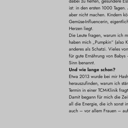
dabei zu helfen, gesündere Es
ist: in den ersten 1000 Tagen
aber nicht machen. Kindern kön
Gemüse-Influencerin, eigentlic
Herzen liegt.
Die Leute fragen, warum ich m
haben mich „Pumpkin“ (also Kü
anderes als Schatzi. Vieles v
für gute Ernährung von Babys 
Sinn benannt.
Und wie lange schon?
Etwa 2013 wurde bei mir Hashim
herauszufinden, warum ich stä
Termin in einer TCM-Klinik fra
Damit begann für mich die Zeit
all die Energie, die ich sonst 
auch – vor allem Frauen – au