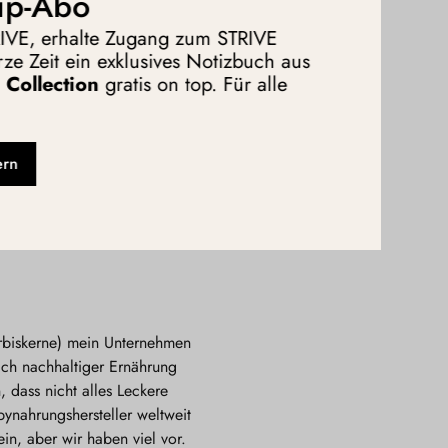
ip-Abo
nd vor allem besser machen.
TRIVE, erhalte Zugang zum STRIVE
ze Zeit ein exklusives Notizbuch aus
Collection
gratis on top. Für alle
rsteller weltweit
ern
bare Verpackungen
rbiskerne) mein Unternehmen
ich nachhaltiger Ernährung
 dass nicht alles Leckere
bynahrungshersteller weltweit
in, aber wir haben viel vor.