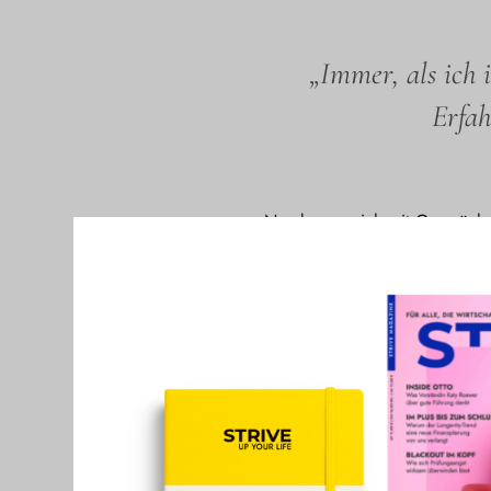
„Immer, als ich 
Erfah
Nun begann ich mit Gesprächen 
Medizin, Ayuveda-Expert:inne
entwickelt, um meinen Körper w
Immer, als ich in meinem Umfe
müsse. Irgendwann ist mir klar
bewegen könnte.
Das Problem ist doch, dass wi
Gewohnheiten, die wir uns über
Tagen unseres Lebens. Wenn wi
beibringen.
Die Dinge, die in den Supermar