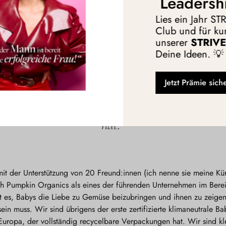
Leadersh
ger Schock für mich. Daher war schnell klar: Das muss ich selber u
Lies ein Jahr S
s war geboren.
Club und für kur
unserer
STRIVE 
Deine Ideen. 💡
ste zertifizierte klimaneutrale Babynahrungshe
Jetzt Prämie sich
von dreien in Europa, der vollständig recycel
hat.“
t der Unterstützung von 20 Freund:innen (ich nenne sie meine Kü
ch Pumpkin Organics als eines der führenden Unternehmen im Bere
st es, Babys die Liebe zu Gemüse beizubringen und ihnen zu zeigen,
ein muss. Wir sind übrigens der erste zertifizierte klimaneutrale Ba
Europa, der vollständig recycelbare Verpackungen hat. Wir sind kle