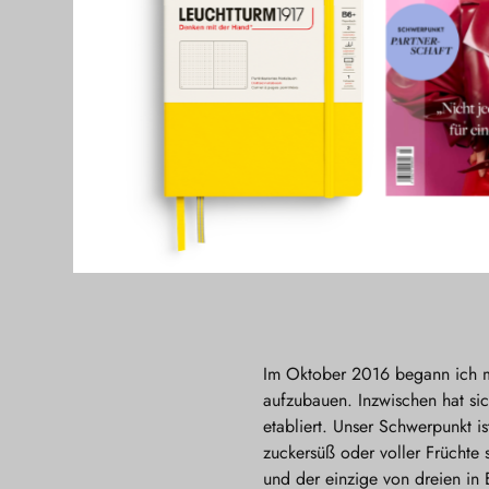
erstes Learning und ein richti
Die Idee für Pumpkin Organic
„Wir sind der er
und der einzige 
Im Oktober 2016 begann ich mi
aufzubauen. Inzwischen hat si
etabliert. Unser Schwerpunkt i
zuckersüß oder voller Früchte s
und der einzige von dreien in 