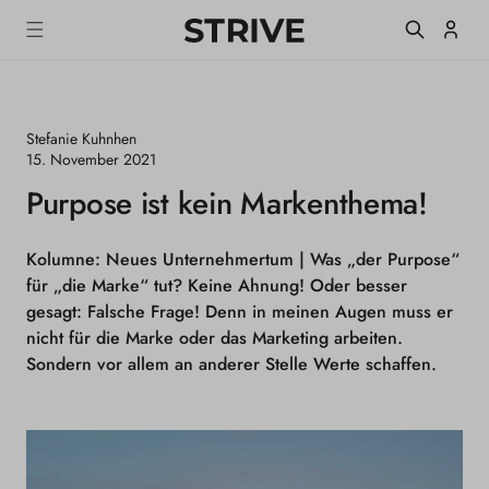
m
S
Einlogge
T
alt
R
I
V
E
Stefanie Kuhnhen
M
a
15. November 2021
g
Purpose ist kein Markenthema!
a
z
i
n
Kolumne: Neues Unternehmertum |
Was „der Purpose“
e
für „die Marke“ tut? Keine Ahnung! Oder besser
gesagt: Falsche Frage! Denn in meinen Augen muss er
nicht für die Marke oder das Marketing arbeiten.
Sondern vor allem an anderer Stelle Werte schaffen.