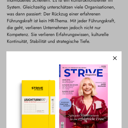
individuelles Scheitern. Es ist ein Konstruktionsfehler im
System. Gleichzeitig unterschätzen viele Organisationen,
was dann passiert: Der Rückzug einer erfahrenen
Führungskraft ist kein HR-Thema. Mit jeder Führungskraft,
die geht, verlieren Unternehmen jedoch nicht nur
Kompetenz. Sie verlieren Erfahrungswissen, kulturelle
Kontinuität, Stabilität und strategische Tiefe.
Was sich ändern muss, damit wir nicht wieder weniger
Frauen in Führung sehen
Wenn wir wollen, dass Frauen langfristig in Schlüsselrollen
bleiben, müssen wir Führung neu bauen und nicht mehr nur
immer wieder neu besetzen. Führungsmandate brauchen
realistische Prioritäten und echte Delegationsfähigkeit.
Verantwortung muss stärker verteilt werden, etwa durch
Modelle wie Co-Leadership.
Und vor allem braucht es eine modernere Machtkultur.