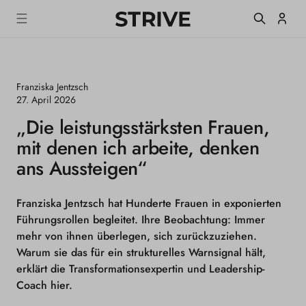
m
S
Einlogge
T
alt
R
I
V
E
Franziska Jentzsch
M
a
27. April 2026
g
„Die leistungsstärksten Frauen,
a
z
mit denen ich arbeite, denken
i
n
ans Aussteigen“
e
Franziska Jentzsch hat Hunderte Frauen in exponierten
Führungsrollen begleitet. Ihre Beobachtung: Immer
mehr von ihnen überlegen, sich zurückzuziehen.
Warum sie das für ein strukturelles Warnsignal hält,
erklärt die Transformationsexpertin und Leadership-
Coach hier.