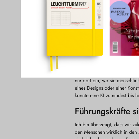
Kernprinzipien effektiver Arbe
Deadlines, die Prokrastination
Ständige Unterbr
Wir müssen wieder Räume scha
unterbrochen zu werden. In un
zugunsten hochkonzentrierter 
Denn genau die braucht es, um
nur dort ein, wo sie menschlic
eines Designs oder einer Konst
konnte eine KI zumindest bis h
Führungskräfte s
Ich bin überzeugt, dass wir zu
den Menschen wirklich in den M