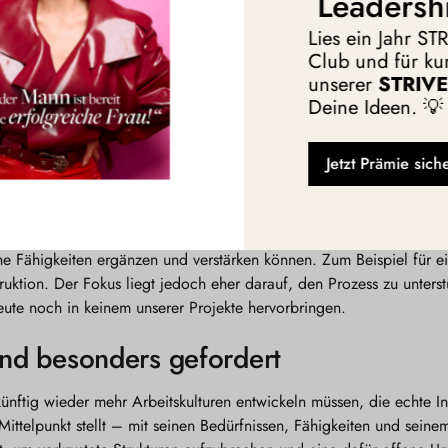
Leadersh
it besinnen: klare Visionen, greifbare Ziele, Aufmerksamkeit auf ei
Lies ein Jahr S
 verhindern.
Club und für kur
unserer
STRIVE 
echungen sind Innovations-Killer
Deine Ideen. 💡
ffen, in denen Mitarbeitende ungestört an komplexen Problemen a
serem Unternehmen haben wir deshalb zum Beispiel die Zahl der Me
Jetzt Prämie sich
Arbeitsphasen.
 echte Innovation zu kreieren
. Anstatt Tools als Allheilmittel zu bet
he Fähigkeiten ergänzen und verstärken können. Zum Beispiel für ei
ruktion. Der Fokus liegt jedoch eher darauf, den Prozess zu unterst
eute noch in keinem unserer Projekte hervorbringen.
ind besonders gefordert
künftig wieder mehr Arbeitskulturen entwickeln müssen, die echte I
ittelpunkt stellt – mit seinen Bedürfnissen, Fähigkeiten und seine