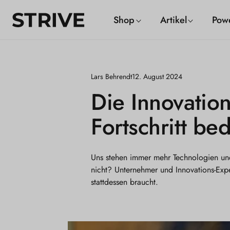
m
S
Shop
Artikel
Pow
alt
T
R
I
Lars Behrendt
12. August 2024
V
Die Innovatio
E
Fortschritt be
M
a
g
Uns stehen immer mehr Technologien und
nicht? Unternehmer und Innovations-Expe
a
stattdessen braucht.
z
i
n