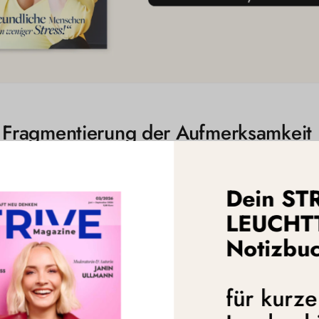
 Fragmentierung der Aufmerksamkeit
den Strukturen und Prozessen unserer Arbeitswelt. Der ausufernde 
ikromanagement ersticken Kreativität und Motivation im Keim. Iron
Dein ST
ur Effizienzsteigerung entwickelt wurden, Teil des Problems.
LEUCHT
me, die Übersicht und Kontrolle bringen sollen, führen häufig zu 
Notizbu
noch oberflächlichen Bearbeitung vieler Projekte, ohne dass eines
fügbarkeit durch digitale Kommunikationstools die Grenzen zwisch
fühlen uns permanent überfordert.
für kurz
n Paradigmenwechsel. Statt immer mehr Tools und Technologien einzu