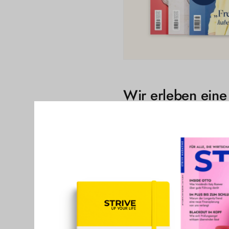
Wir erleben eine
Ein Hauptgrund dafür liegt in 
Silodenken und übertriebenes M
und Methoden, die eigentlich z
Multi-Projekt-Management-Syste
Aufmerksamkeit und einer nur 
hinaus hat unsere ständige Ver
verwischt. Das Ergebnis: Wir 
Was wir jetzt brauchen, ist ei