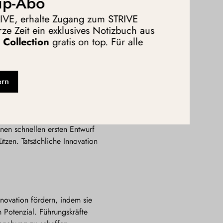
ip-Abo
n einziges Thema sowie klare
TRIVE, erhalte Zugang zum STRIVE
ze Zeit ein exklusives Notizbuch aus
Collection
gratis on top. Für alle
rbeiten können, ohne ständig
etings drastisch reduziert –
ern
rachten, setzen wir sie gezielt
nen schnellen ersten Entwurf
ützen. Tatsächliche Innovation
nnovation fördern, indem sie
m Potenzial. Führungskräfte