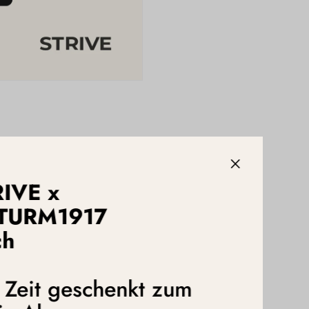
Meetingwahn, Bürokratie,
ischerweise sind viele Tools
RIVE x
TURM1917
einer Fragmentierung der
ch
 wirklich vorankommt. Darüber
en Arbeit und Privatleben
e Zeit geschenkt zum
führen, sollten wir uns auf die