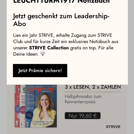
LEUCHTTURM1917 Notizbuch
Erstens empfehle ich, Erholung nicht nur aufs Wochenende
Jetzt geschenkt zum Leadership-
zu schieben, sondern schon über den Tag und die Woche
Abo
hinweg einzubauen. Zweitens sollte man sich mit Menschen
umgeben, die einem guttun, denn unser soziales Netz ist
Lies ein Jahr STRIVE, erhalte Zugang zum STRIVE
der beste und stärkste Airbag für mentale Gesundheit.
Club und für kurze Zeit ein exklusives Notizbuch aus
Drittens sollte man immer wieder Dinge tun, die überhaupt
unserer
STRIVE Collection
gratis on top. Für alle
nichts mit Leistung zu tun haben, in denen man einfach nur
Deine Ideen. 💡
Sein kann. Das schafft ein wichtiges Gegengewicht für
unsere Psyche.
Jetzt Prämie sichern!