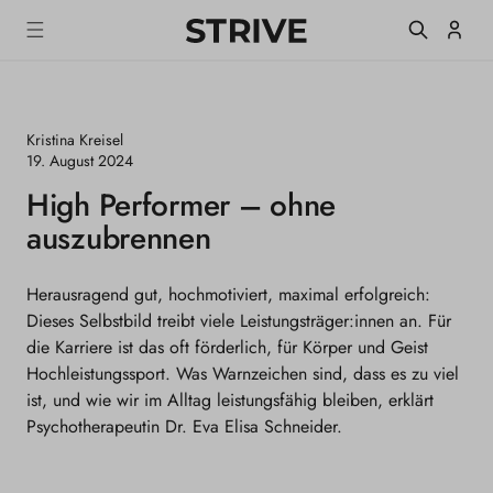
m
S
Einlogge
T
alt
R
I
V
E
Kristina Kreisel
M
a
19. August 2024
g
High Performer – ohne
a
z
auszubrennen
i
n
e
Herausragend gut, hochmotiviert, maximal erfolgreich:
Dieses Selbstbild treibt viele Leistungsträger:innen an. Für
die Karriere ist das oft förderlich, für Körper und Geist
Hochleistungssport. Was Warnzeichen sind, dass es zu viel
ist, und wie wir im Alltag leistungsfähig bleiben, erklärt
Psychotherapeutin Dr. Eva Elisa Schneider.