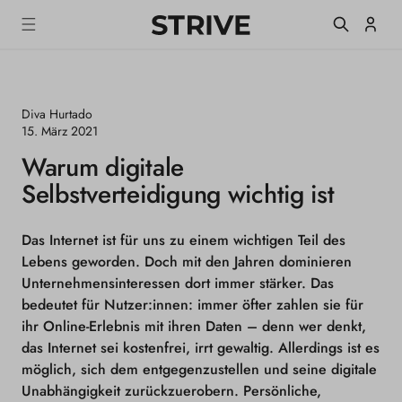
m
S
Einlogge
T
alt
R
I
V
E
Diva Hurtado
M
a
15. März 2021
g
Warum digitale
a
z
Selbstverteidigung wichtig ist
i
n
e
Das Internet ist für uns zu einem wichtigen Teil des
Lebens geworden. Doch mit den Jahren dominieren
Unternehmensinteressen dort immer stärker. Das
bedeutet für Nutzer:innen: immer öfter zahlen sie für
ihr Online-Erlebnis mit ihren Daten – denn wer denkt,
das Internet sei kostenfrei, irrt gewaltig. Allerdings ist es
möglich, sich dem entgegenzustellen und seine digitale
Unabhängigkeit zurückzuerobern. Persönliche,