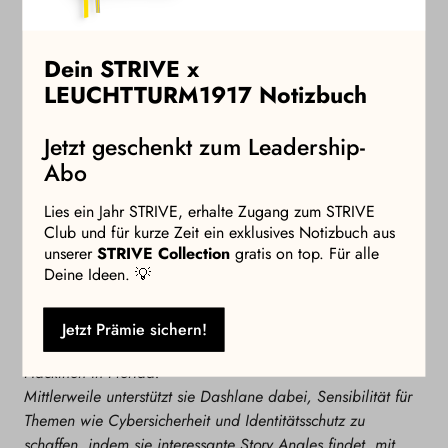
jedoch das eigene Bewusstsein, wie man sich im Internet
bewegt.
Dein STRIVE x
Die meisten Unternehmen setzen darauf, dass man nur zwei
LEUCHTTURM1917 Notizbuch
schnelle Klicks tätigt, anstatt sich mit Datenschutzrichtlinien
wirklich auseinanderzusetzen. Wer jedoch anfängt,
Jetzt geschenkt zum Leadership-
bewusster auf Datenschutzverordnungen und Funktionen
Abo
bestimmter Anbieter zu schauen, kann persönliche Daten
von Beginn an besser schützen.
Lies ein Jahr STRIVE, erhalte Zugang zum STRIVE
Club und für kurze Zeit ein exklusives Notizbuch aus
Über die Autorin:
unserer
STRIVE Collection
gratis on top. Für alle
Deine Ideen. 💡
Diva Hurtado ist Digital Lifestyle Expertin bei
Dashlane
–
einem der führenden Passwort-Manager und Online-
Identitätsverwaltungsdienste. Sie begann ihre Tech-Karriere
Jetzt Prämie sichern!
mit der Gründung von "HackFSU", einem groß angelegten
Hackthon in Florida.
Mittlerweile unterstützt sie Dashlane dabei, Sensibilität für
Themen wie Cybersicherheit und Identitätsschutz zu
schaffen, indem sie interessante Story Angles findet, mit