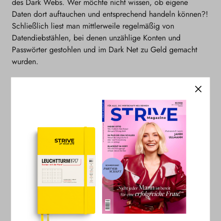
des Dark Webs. Wer möchte nicht wissen, ob eigene
Daten dort auftauchen und entsprechend handeln können?!
Schließlich liest man mittlerweile regelmäßig von
Datendiebstählen, bei denen unzählige Konten und
Passwörter gestohlen und im Dark Net zu Geld gemacht
wurden.
Fazit
Der Gedanke, dass verschiedenste persönliche Daten von
uns überall im Internet verteilt sind, ist beängstigend. Doch
Nutzer:innen können sich aktiv dagegen wehren. Dazu
gehören zwei wichtige Erkenntnisse: Zuerst einmal ist man
oft nicht selbst daran schuld, dass die eigenen Daten
missbraucht werden. Denn über die Nutzung der Daten
wird nur selten oder sehr versteckt aufgeklärt, da dies nicht
unbedingt im besten Interesse der Unternehmen ist. Dazu
kommt: User:innen haben definitiv mehr rechtliche Macht,
als sie glauben – und vor allem mehr, als die Netzgiganten
Privatpersonen glauben lassen möchten. Über all dem steht