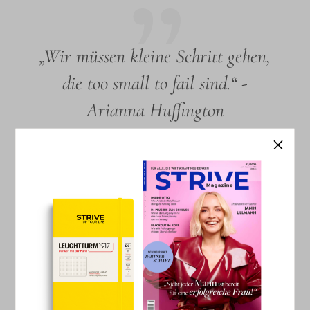
„Wir müssen kleine Schritt gehen,
die too small to fail sind.“ -
Arianna Huffington
Die virtuelle Welt hat unser Leben nun noch mehr im
Griff als zuvor. Aber Sie begegnen diesem
Stressfaktor mit noch mehr Technologie?
Es klingt paradox, aber das ist die Entwicklung, die wir
mehr und meh
r sehen: Technologische Lösungen, die uns
helfen, unsere Beziehung mit der Technologie zu
verbessern. Sie
hat unser Leben verbessert, es aber auch
auf eine Weise beschleunigt, dass wir nicht mehr mithalten