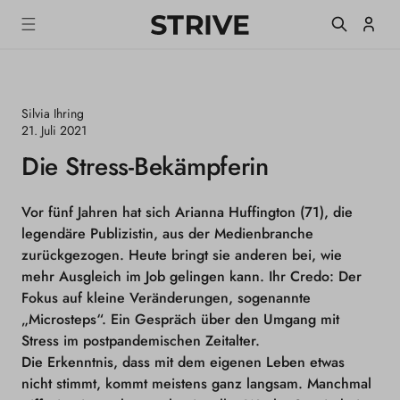
m
S
Einlogge
T
alt
R
I
V
E
Silvia Ihring
M
a
21. Juli 2021
g
Die Stress-Bekämpferin
a
z
i
n
Vor fünf Jahren hat sich Arianna Huffington (71), die
e
legendäre Publizistin, aus der Medienbranche
zurückgezogen. Heute bringt sie anderen bei, wie
mehr Ausgleich im Job gelingen kann. Ihr Credo: Der
Fokus auf kleine Veränderungen, sogenannte
„Microsteps“. Ein Gespräch über den Umgang mit
Stress im postpandemischen Zeitalter.
Die Erkenntnis, dass mit dem eigenen Leben etwas
nicht stimmt, kommt meistens ganz langsam. Manchmal