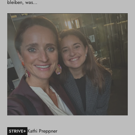
bleiben, was...
Kathi Preppner
+
STRIVE