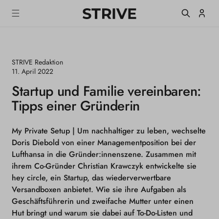
m
S
Einlogge
T
alt
R
I
V
E
STRIVE Redaktion
M
a
11. April 2022
g
Startup und Familie vereinbaren:
a
z
Tipps einer Gründerin
i
n
e
My Private Setup |
Um nachhaltiger zu leben, wechselte
Doris Diebold von einer Managementposition bei der
Lufthansa in die Gründer:innenszene. Zusammen mit
ihrem Co-Gründer Christian Krawczyk entwickelte sie
hey circle, ein Startup, das wiederverwertbare
Versandboxen anbietet. Wie sie ihre Aufgaben als
Geschäftsführerin und zweifache Mutter unter einen
Hut bringt und warum sie dabei auf To-Do-Listen und