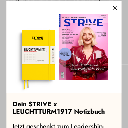
Nach einem Traineeship bei der Lufthansa folgten Schritte
in die Strategie und in den operativen Betrieb. Irgendwann
wurde der Wunsch zu gründen und nachhaltiger zu leben
so groß, dass sie ihre sichere Stelle aufgab und als
Gründerin durchstartete. Heute bietet ihr Unternehmen, ein
Mehrweg-Versandsystem für den Online-Handel mit
wiederverwendbaren Boxen an.
LinkedIn
Instagram
Zurück zum Blog
Dein STRIVE x
LEUCHTTURM1917 Notizbuch
Ähnliche Beiträge
Jetzt geschenkt zum Leadership-