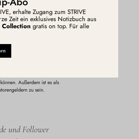
ip-Abo
TRIVE, erhalte Zugang zum STRIVE
ze Zeit ein exklusives Notizbuch aus
Collection
gratis on top. Für alle
ern
he Infrastruktur, sondern am
en Menschen aktiv genutzt
 “Empty-Dancefloor-Phänomen”
ls, VCs, teilweise uns selbst
n können. Außerdem ist es als
torengeldern zu sein.
nde und Follower