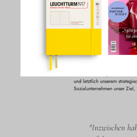
Habt ihr mit oder ohne VC
Um ein Online-Netzwerk aufzuba
Anfang auch für die Verbreitu
werden. Die kritische Masse i
– es ist zu wenig los, damit d
und letztlich unserem strategis
Sozialunternehmen unser Ziel,
"Inzwischen hab