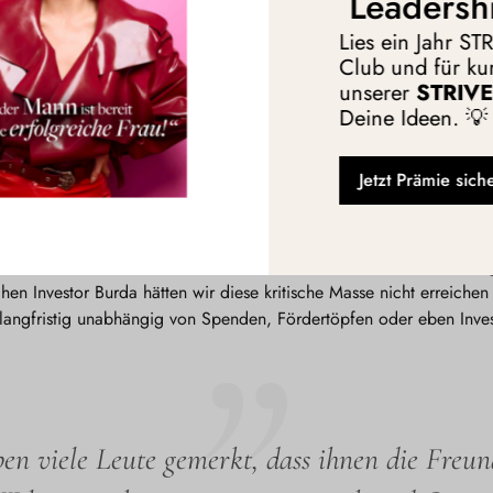
Leadersh
Lies ein Jahr S
Club und für kur
unserer
STRIVE 
Deine Ideen. 💡
 Investor:innen gegründet? Warum?
Jetzt Prämie sich
uen, braucht es enorm viel Startkapital. Nicht nur für die technisc
ng. Denn Netzwerke funktionieren nur, wenn sie von möglichst viel
st dabei ganz entscheidend. Sonst stehen die ersten User vor dem
er Stein ins Rollen kommt. Ohne das Geld von unseren Business Ange
chen Investor Burda hätten wir diese kritische Masse nicht erreiche
 langfristig unabhängig von Spenden, Fördertöpfen oder eben Inves
en viele Leute gemerkt, dass ihnen die Freu