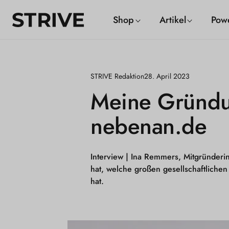
m
S
Shop
Artikel
Pow
alt
T
R
I
STRIVE Redaktion
28. April 2023
V
Meine Gründu
E
nebenan.de
M
a
g
Interview
| Ina Remmers, Mitgründerin
hat, welche großen gesellschaftlich
a
hat.
z
i
n