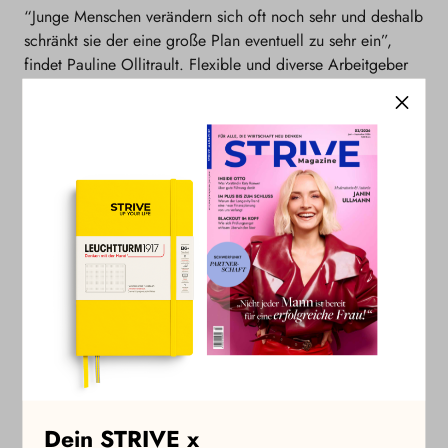
“Junge Menschen verändern sich oft noch sehr und deshalb
schränkt sie der eine große Plan eventuell zu sehr ein”,
findet Pauline Ollitrault. Flexible und diverse Arbeitgeber
in den Naturwissenschaften sollten daher viele
Möglichkeiten zur Entfaltung bieten und Einblicke in
unterschiedliche Themenbereiche anbieten, um sich
auszuprobieren. “Wenn man über ein tiefes technisches
Wissen und etwas Flexibilität verfügt, kann man dort oft
eine Karriere machen, die vielleicht unerwartet, auf alle
Fälle aber erfüllend ist”, findet Heike Riel.
Das Mindset der Gesellschaft muss sich ändern, aber dafür
werden die starken Frauen in der Wissenschaft gebraucht.
Also geht Schritt für Schritt euren Weg. Probiert euch aus.
Seid eurer Karriere gegenüber offen und seid mutig. Steht
zu euren Interessen und lebt sie aus – dann sind
Forscherinnen schon bald keine Exoten mehr.
Dein STRIVE x