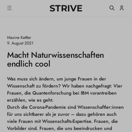
m
S
Einlogge
T
alt
R
I
V
E
Maxine Kettler
M
a
9. August 2021
g
Macht Naturwissenschaften
a
z
endlich cool
i
n
e
Was muss sich ändern, um junge Frauen in der
Wissenschaft zu fördern? Wir haben nachgefragt: Vier
Frauen, die Quantenforschung bei IBM vorantreiben
erzählen, wie es geht.
Durch die Corona-Pandemie sind Wissenschaftler:innen
für uns sichtbarer als je zuvor – dazu gehören auch
viele Frauen mit Wissenschafts-Expertise. Frauen, die
Vorbilder sind. Frauen, die uns beeindrucken und