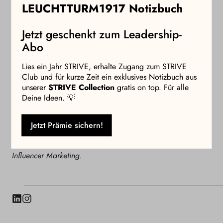
Mehr zum Thema Wissenschaft und Frauen in den
LEUCHTTURM1917 Notizbuch
Naturwissenschaften, könnt ihr im Artikel “Wissen ist
Macht” in unserer aktuellen Ausgabe vom STRIVE
Jetzt geschenkt zum Leadership-
Magazine lesen.
Abo
Hier geht’s zum Shop.
Lies ein Jahr STRIVE, erhalte Zugang zum STRIVE
Über die Autorin:
Club und für kurze Zeit ein exklusives Notizbuch aus
Maxine Kettler ist Werkstudentin für Content Creation bei
unserer
STRIVE Collection
gratis on top. Für alle
STRIVE. Für STRIVE Online interviewt sie Persönlichkeiten
Deine Ideen. 💡
aus der Wirtschaft und spannende Rolemodels. Die
gebürtige Hamburgerin beschäftigt sich außerdem mit
Jetzt Prämie sichern!
Lifestyle- Themen. Maxine studiert Medien-und
Kommuniktionsmanagement und arbeitete zuvor im
Influencer Marketing.
LinkedIn
Instagram