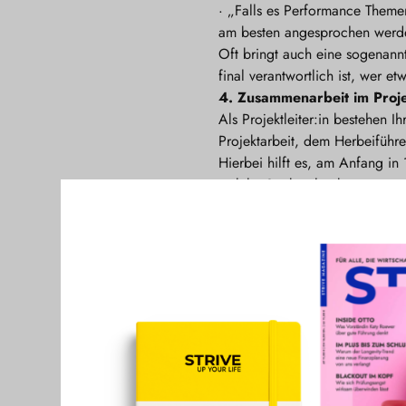
·
„Falls es Performance Themen
am besten angesprochen wer
Oft bringt auch eine sogenan
final verantwortlich ist, wer e
4.
Zusammenarbeit im Proj
Als Projektleiter:in bestehen 
Projektarbeit, dem Herbeiführ
Hierbei hilft es, am Anfang i
welche Stärken hat bzw. was we
Diese 1:1 Gespräche helfen ein
Bei der Vermittlung von Priori
Projektteam zu den Zielvorga
5.
Motivation
Manchmal ist es so, dass Mitar
können Sie die Motivation siche
höchste Priorität hat? Hier za
Kennenlerngespräch zur Motivat
Skills und Kenntnisse erhoffen 
zum großen Ganzen in dem Proj