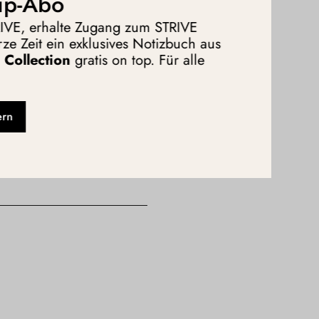
ip-Abo
im Projektteam nicht mehr so
TRIVE, erhalte Zugang zum STRIVE
ze Zeit ein exklusives Notizbuch aus
 darüber hinaus auch
Collection
gratis on top. Für alle
ps Sie dabei unterstützen!
Gründerin der Beratung „
The
 die erste Führungsrolle und
cks aus ihrer Erfahrung in
ern
rung in die erste