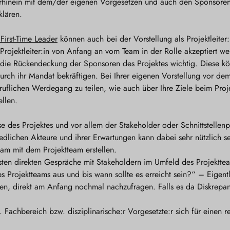
 Vorhinein mit dem/der eigenen Vorgesetzen und auch den Sponsore
klären.
 First-Time Leader
können auch bei der Vorstellung als Projektleiter:
ls Projektleiter:in von Anfang an vom Team in der Rolle akzeptiert 
ch die Rückendeckung der Sponsoren des Projektes wichtig. Diese kö
urch ihr Mandat bekräftigen. Bei Ihrer eigenen Vorstellung vor dem 
ruflichen Werdegang zu teilen, wie auch über Ihre Ziele beim Proj
llen.
e des Projektes und vor allem der Stakeholder oder Schnittstellenpa
edlichen Akteure und ihrer Erwartungen kann dabei sehr nützlich s
am mit dem Projektteam erstellen.
rsten direkten Gespräche mit Stakeholdern im Umfeld des Projektte
s Projektteams aus und bis wann sollte es erreicht sein?“ – Eigentli
en, direkt am Anfang nochmal nachzufragen. Falls es da Diskrepanze
. Fachbereich bzw. disziplinarische:r Vorgesetzte:r sich für einen