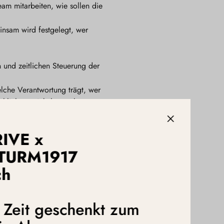
eam mitarbeiten, wie sollen die
nsam wird festgelegt, wer
n und zeitlichen Steuerung der
lche Verantwortung trägt, wer
ltlich entwickeln möchten etc.
n.
h dann das Feedback vom
RIVE x
g, statt Anweisungen“!
TURM1917
manchmal nur für z.B. 20%. Wie
ch
 aus ihrer Perspektive nicht die
ragen im 1:1
ojekt mitzuarbeiten? Welche
e Zeit geschenkt zum
ehen Sie Ihren eigenen Beitrag
men können Sie ansprechen,