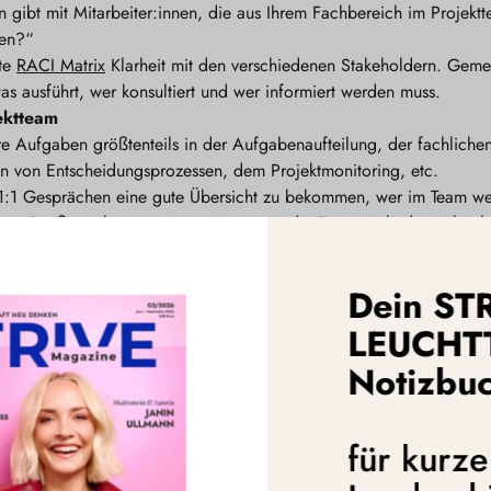
 gibt mit Mitarbeiter:innen, die aus Ihrem Fachbereich im Projektt
den?“
nte
RACI Matrix
Klarheit mit den verschiedenen Stakeholdern. Gemei
twas ausführt, wer konsultiert und wer informiert werden muss.
ektteam
Ihre Aufgaben größtenteils in der Aufgabenaufteilung, der fachliche
en von Entscheidungsprozessen, dem Projektmonitoring, etc.
n 1:1 Gesprächen eine gute Übersicht zu bekommen, wer im Team we
m Spaß macht, was sie motiviert, wie die Teammitglieder sich inha
en persönlichen Draht zu allen Projektmitarbeiter:innen aufzubaue
täten ist es wichtig, einerseits Input ins Team zu geben, aber auc
Dein ST
ben einzuholen. Ganz nach dem Motto „Überzeugung und Vernetzun
LEUCHT
beiter:innen in Projektteams 100% ihrer Arbeitszeit mitarbeiten, 
Notizbu
r stellen, vor allem wenn das Projektteam für die Mitarbeiter:inenn
hlt sich das etwas intensivere Kennenlernen am Anfang aus. Durch F
ion der Mitarbeiter:innen (z.B. „Was motiviert Sie, bei diesem Pr
für kurz
Sie sich aus der Projektarbeit für Ihre künftigen Positionen? Wie s
ekt?“) erfahren Sie, was ihre Teammitglieder antreibt. Diese The