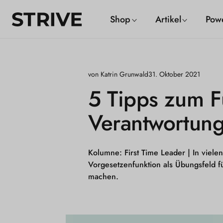
m
S
Shop
Artikel
Pow
alt
T
R
I
von Katrin Grunwald
31. Oktober 2021
V
5 Tipps zum F
E
Verantwortun
M
a
g
Kolumne: First Time Leader |
In vielen
Vorgesetzenfunktion als Übungsfeld f
a
machen.
z
i
n