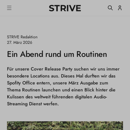
m
S
Einlogge
T
alt
R
I
V
E
STRIVE Redaktion
M
a
27. März 2026
g
Ein Abend rund um Routinen
a
z
i
n
Für unsere Cover Release Party suchen wir uns immer
e
besondere Locations aus. Dieses Mal durften wir das
Spofity Office entern, unsere März Ausgabe zum
Thema Routinen launchen und einen Blick hinter die
Kulissen des weltweit führenden digitalen Audio-
Streaming Dienst werfen.