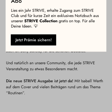
Abo
v.l.n.r.: Juliane Sydow, Verena Schlüpmann, Kira Brück, Jessica
Brieger
Lies ein Jahr STRIVE, erhalte Zugang zum STRIVE
Club und für kurze Zeit ein exklusives Notizbuch aus
unserer
STRIVE Collection
gratis on top. Für alle
Danke für diesen besonderen Abend
Deine Ideen. 💡
Ein großes Dankeschön geht an unsere Partner Spotify und
Toffifee (Storck), die diesen Abend möglich gemacht und
Jetzt Prämie sichern!
ihn im wahrsten Sinne des Wortes versüßt haben. Danke
auch an Betty Barclay für die schönen Goodies!
Und natürlich an unsere Community, die jede STRIVE
Veranstaltung zu etwas Besonderem macht.
Die neue STRIVE Ausgabe ist jetzt da!
Mit Isabell Werth
auf dem Cover und vielen Beiträgen rund um das Thema
“Routinen”.