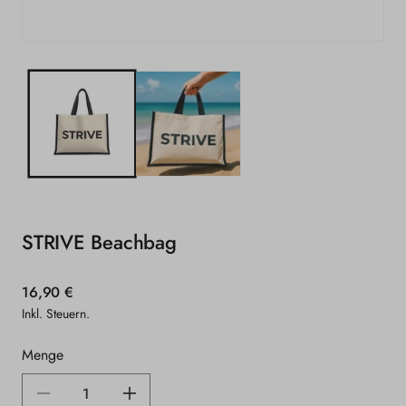
Medien
1
in
Modal
öffnen
STRIVE Beachbag
Normaler
16,90 €
Preis
Inkl. Steuern.
Menge