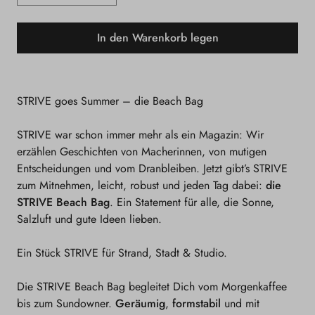
Verringere
Erhöhe
die
die
In den Warenkorb legen
Menge
Menge
für
für
STRIVE
STRIVE
STRIVE goes Summer – die Beach Bag
Beachbag
Beachbag
STRIVE war schon immer mehr als ein Magazin: Wir
erzählen Geschichten von Macherinnen, von mutigen
Entscheidungen und vom Dranbleiben. Jetzt gibt’s STRIVE
zum Mitnehmen, leicht, robust und jeden Tag dabei:
die
STRIVE Beach Bag
. Ein Statement für alle, die Sonne,
Salzluft und gute Ideen lieben.
Ein Stück STRIVE für Strand, Stadt & Studio.
Die STRIVE Beach Bag begleitet Dich vom Morgenkaffee
bis zum Sundowner.
Geräumig
,
formstabil
und mit