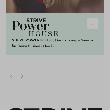
S
t
r
i
STRIVE POWERHOUSE.
Der Concierge Service
v
für Deine Business Needs.
e
P
o
w
e
r
h
o
u
s
e