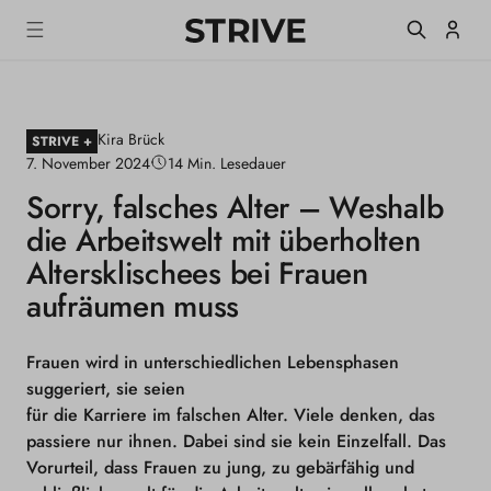
m
S
Einlogge
T
alt
R
I
V
E
Kira Brück
M
STRIVE +
a
7. November 2024
14 Min. Lesedauer
g
Sorry, falsches Alter – Weshalb
a
z
die Arbeitswelt mit überholten
i
n
Altersklischees bei Frauen
e
aufräumen muss
Frauen wird in unterschiedlichen Lebensphasen
suggeriert, sie seien
für die Karriere im falschen Alter. Viele denken, das
passiere nur ihnen. Dabei sind sie kein Einzelfall. Das
Vorurteil, dass Frauen zu jung, zu gebärfähig und