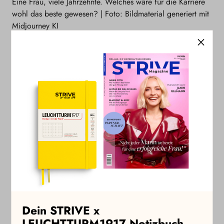
Eine Frau, viele Jahrzehnte. Welches wäre für die Karriere
wohl das beste gewesen? | Foto: Bildmaterial generiert mit
Midjourney KI
Möchtest Du weiterlesen?
Jetzt STRIVE abonnieren, um diesen und alle
weiteren STRIVE+ Artikel zu lesen. Als
Jahresabonnent:in kannst Du zudem kostenlos an
allen Masterclasses teilnehmen und erhältst
exklusive Event-Einladungen sowie regelmäßige
Angebote und Vergünstigungen.
Dein STRIVE x
Zu den STRIVE Abos
LEUCHTTURM1917 Notizbuch