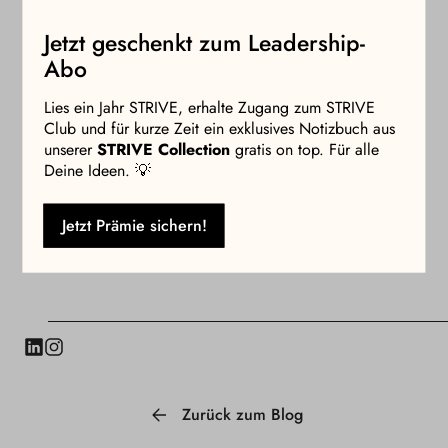
Kaloon Mindful Care
ist eine neue Premium-Beautybrand,
Jetzt geschenkt zum Leadership-
die neben nährenden Formeln für ein strahlendes Hautbild
Abo
ein vollständiges Spektrum an schlaffördernden und Stress-
reduzierenden Formeln bietet. Die innovativen Produkte,
Lies ein Jahr STRIVE, erhalte Zugang zum STRIVE
darunter Schlafcremes, ein Kissenspray und eine Duftkerze,
Club und für kurze Zeit ein exklusives Notizbuch aus
wurden in Zusammenarbeit mit weltweit führenden
unserer
STRIVE Collection
gratis on top. Für alle
Parfümhäusern, sowie Experten für Schlaf- und
Deine Ideen. 💡
Stressforschung entwickelt, immer mit einem Ziel: das
physische und mentale Wohlbefinden von Frauen
Jetzt Prämie sichern!
ganzheitlich, achtsam und auf wissenschaftlicher Basis zu
verbessern.
LinkedIn
Instagram
Zurück zum Blog