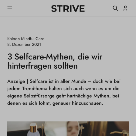
m
S
Einlogge
T
alt
R
I
V
E
Kaloon Mindful Care
M
a
8. Dezember 2021
g
3 Selfcare-Mythen, die wir
a
z
hinterfragen sollten
i
n
e
Anzeige |
Selfcare ist in aller Munde – doch wie bei
jedem Trendthema halten sich auch wenn es um die
eigene Selbstfürsorge geht hartnäckige Mythen, bei
denen es sich lohnt, genauer hinzuschauen.