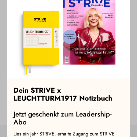
Jahresabonnent:in kannst Du zudem kostenlos an
allen Masterclasses teilnehmen und erhältst
exklusive Event-Einladungen sowie regelmäßige
Angebote und Vergünstigungen.
Zu den STRIVE Abos
Dein STRIVE x
LEUCHTTURM1917 Notizbuch
Jetzt geschenkt zum Leadership-
Abo
Lies ein Jahr STRIVE, erhalte Zugang zum STRIVE