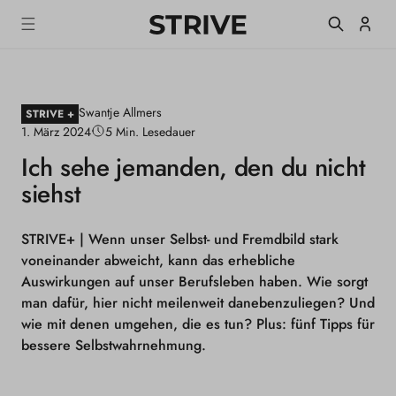
m
S
Einlogge
T
alt
R
I
V
E
Swantje Allmers
M
STRIVE +
a
1. März 2024
5 Min. Lesedauer
g
Ich sehe jemanden, den du nicht
a
z
siehst
i
n
e
STRIVE+ |
Wenn unser Selbst- und Fremdbild stark
voneinander abweicht, kann das erhebliche
Auswirkungen auf unser Berufsleben haben. Wie sorgt
man dafür, hier nicht meilenweit danebenzuliegen? Und
wie mit denen umgehen, die es tun? Plus: fünf Tipps für
bessere Selbstwahrnehmung.