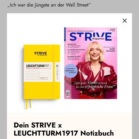
„Ich war die Jüngste an der Wall Street“
Möchtest Du weiterlesen?
Jetzt STRIVE abonnieren, um diesen und alle
weiteren STRIVE+ Artikel zu lesen. Als
Jahresabonnent:in kannst Du zudem kostenlos an
allen Masterclasses teilnehmen und erhältst
exklusive Event-Einladungen sowie regelmäßige
Angebote und Vergünstigungen.
Zu den STRIVE Abos
Dein STRIVE x
LEUCHTTURM1917 Notizbuch