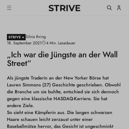
m
S
Einlogge
T
alt
R
I
V
E
Silvia Ihring
M
STRIVE +
a
18. September 2021
4 Min. Lesedauer
g
„Ich war die Jüngste an der Wall
a
z
Street“
i
n
e
Als jüngste Traderin an der New Yorker Börse hat
Lauren Simmons (27) Geschichte geschrieben. Obwohl
die Branche um sie buhlte, entschied sie sich dennoch
gegen eine klassische NASDAQ-Karriere. Sie hat
andere Ziele.
So sieht eine Kämpferin aus. Die langen schwarzen
Haare schauen leicht zerzaust unter einer
Baseballmütze hervor, das Gesicht ist ungeschminkt