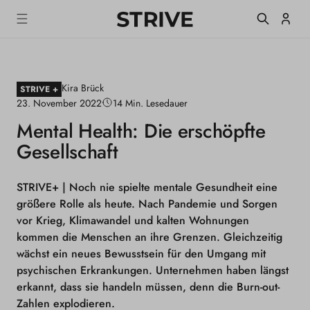
m
S
Einlogge
T
alt
R
I
V
E
Kira Brück
M
STRIVE +
a
23. November 2022
14 Min. Lesedauer
g
Mental Health: Die erschöpfte
a
z
Gesellschaft
i
n
e
STRIVE+
| Noch nie spielte mentale Gesundheit eine
größere Rolle als heute. Nach Pandemie und Sorgen
vor Krieg, Klimawandel und kalten Wohnungen
kommen die Menschen an ihre Grenzen. Gleichzeitig
wächst ein neues Bewusstsein für den Umgang mit
psychischen Erkrankungen. Unternehmen haben längst
erkannt, dass sie handeln müssen, denn die Burn-out-
Zahlen explodieren.