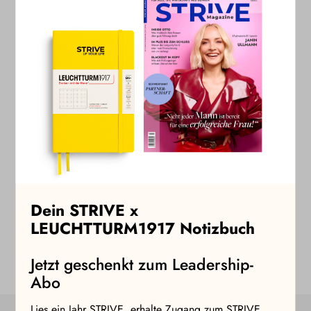
weiteren STRIVE+ Artikel zu lesen. Als
Jahresabonnent:in kannst Du zudem kostenlos an
allen Masterclasses teilnehmen und erhältst
exklusive Event-Einladungen sowie regelmäßige
Angebote und Vergünstigungen.
Zu den STRIVE Abos
Dein STRIVE x
LEUCHTTURM1917 Notizbuch
Jetzt geschenkt zum Leadership-
Abo
Lies ein Jahr STRIVE, erhalte Zugang zum STRIVE