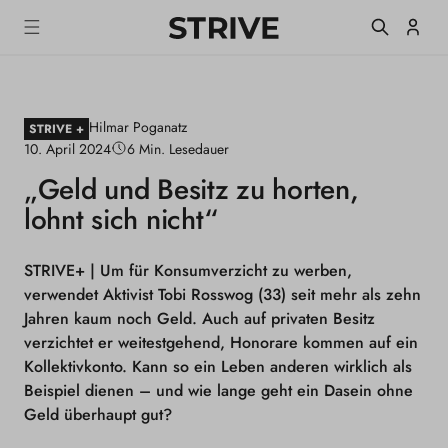
m
S
Einlogge
T
alt
R
I
V
E
Hilmar Poganatz
M
STRIVE +
a
10. April 2024
6 Min. Lesedauer
g
„Geld und Besitz zu horten,
a
z
lohnt sich nicht“
i
n
e
STRIVE+ |
Um für Konsumverzicht zu werben,
verwendet Aktivist Tobi Rosswog (33) seit mehr als zehn
Jahren kaum noch Geld. Auch auf privaten Besitz
verzichtet er weitestgehend, Honorare kommen auf ein
Kollektivkonto. Kann so ein Leben anderen wirklich als
Beispiel dienen – und wie lange geht ein Dasein ohne
Geld überhaupt gut?