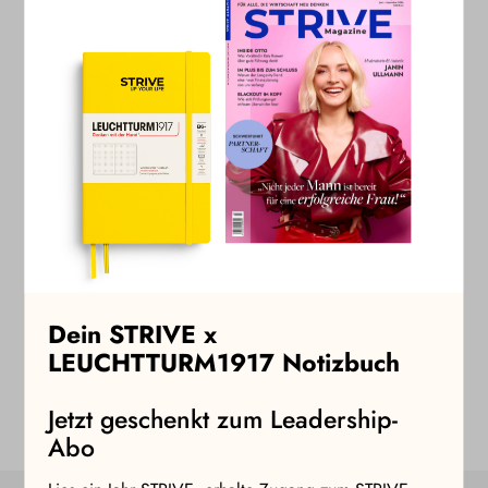
weiteren STRIVE+ Artikel zu lesen. Als
Jahresabonnent:in kannst Du zudem kostenlos an
allen Masterclasses teilnehmen und erhältst
exklusive Event-Einladungen sowie regelmäßige
Angebote und Vergünstigungen.
Zu den STRIVE Abos
Dein STRIVE x
LEUCHTTURM1917 Notizbuch
Jetzt geschenkt zum Leadership-
Abo