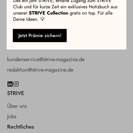
Lies ein Jahr STRIVE, erhalte Zugang zum STRIVE
Club und für kurze Zeit ein exklusives Notizbuch aus
unserer
STRIVE Collection
gratis on top. Für alle
Deine Ideen. 💡
Kontakt
04103 7044811
Jetzt Prämie sichern!
KI-Sprachassistent für häufige Fragen
kundenservice@strive-magazine.de
redaktion@strive-magazine.de
LinkedIn
Instagram
STRIVE
Über uns
Jobs
Rechtliches