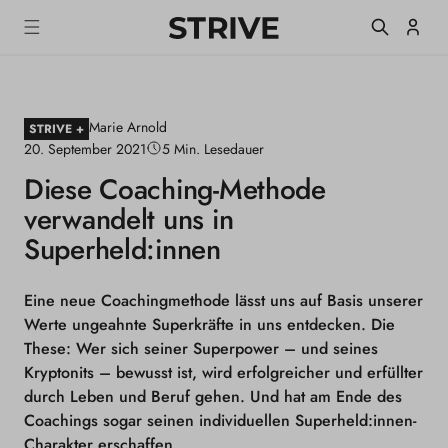
m
S
Einlogge
T
alt
R
I
V
E
Marie Arnold
M
STRIVE +
a
20. September 2021
5 Min. Lesedauer
g
Diese Coaching-Methode
a
z
verwandelt uns in
i
n
Superheld:innen
e
Eine neue Coachingmethode lässt uns auf Basis unserer
Werte ungeahnte Superkräfte in uns entdecken. Die
These: Wer sich seiner Superpower – und seines
Kryptonits – bewusst ist, wird erfolgreicher und erfüllter
durch Leben und Beruf gehen. Und hat am Ende des
Coachings sogar seinen individuellen Superheld:innen-
Charakter erschaffen.