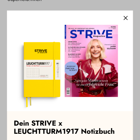
Möchtest Du weiterlesen?
Jetzt STRIVE abonnieren, um diesen und alle
weiteren STRIVE+ Artikel zu lesen. Als
Jahresabonnent:in kannst Du zudem kostenlos an
allen Masterclasses teilnehmen und erhältst
exklusive Event-Einladungen sowie regelmäßige
Angebote und Vergünstigungen.
Zu den STRIVE Abos
Dein STRIVE x
LEUCHTTURM1917 Notizbuch