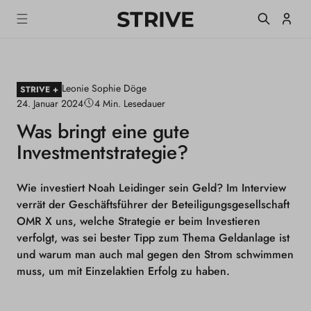
m
S
Einlogge
T
alt
R
I
V
E
Leonie Sophie Döge
M
STRIVE +
a
24. Januar 2024
4 Min. Lesedauer
g
Was bringt eine gute
a
z
Investmentstrategie?
i
n
e
Wie investiert Noah Leidinger sein Geld? Im Interview
verrät der Geschäftsführer der Beteiligungsgesellschaft
OMR X uns, welche Strategie er beim Investieren
verfolgt, was sei bester Tipp zum Thema Geldanlage ist
und warum man auch mal gegen den Strom schwimmen
muss, um mit Einzelaktien Erfolg zu haben.